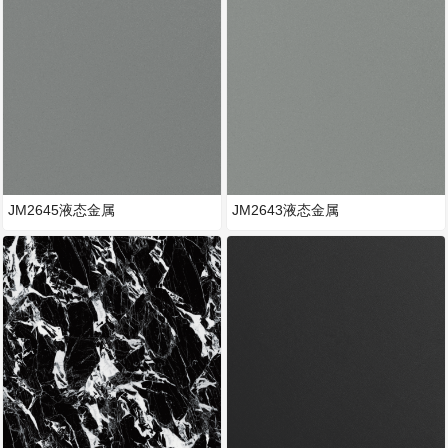
JM2645液态金属
JM2643液态金属