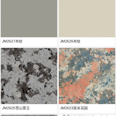
JM2627布纹
JM2626布纹
JM2625雪山墨玉
JM2623莫奈花园