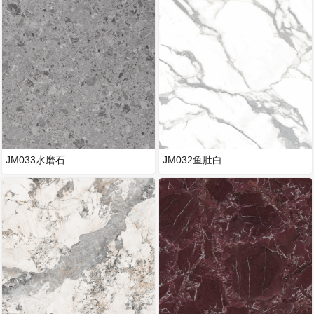
JM033水磨石
JM032鱼肚白