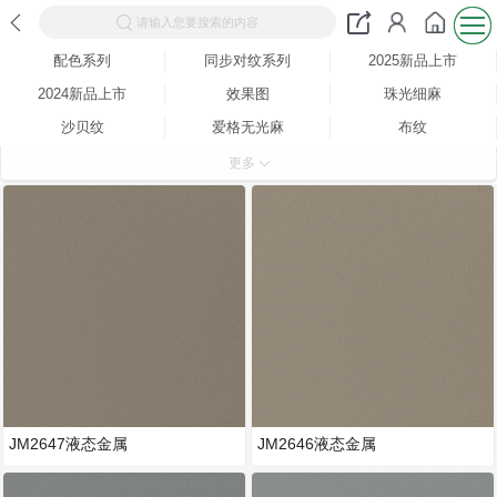
请输入您要搜索的内容
配色系列
同步对纹系列
2025新品上市
2024新品上市
效果图
珠光细麻
沙贝纹
爱格无光麻
布纹
零度木纹
纳米肤感
岩石
更多
珍珠麻
小雨丝
手抓纹
大射线
实木浮雕
JM2647液态金属
JM2646液态金属