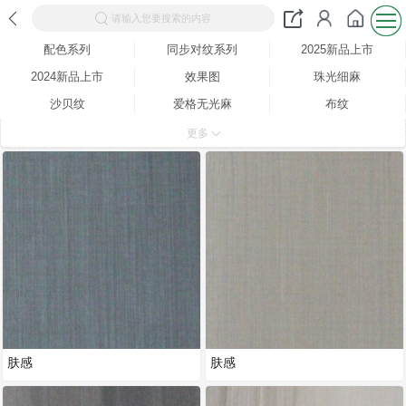
请输入您要搜索的内容
配色系列
同步对纹系列
2025新品上市
2024新品上市
效果图
珠光细麻
沙贝纹
爱格无光麻
布纹
零度木纹
纳米肤感
岩石
更多
珍珠麻
小雨丝
手抓纹
大射线
实木浮雕
肤感
肤感