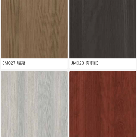
JM027 瑞斯
JM023 雾雨眠