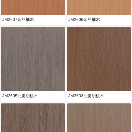
JM2607金丝柚木
JM2606金丝柚木
JM2605北美胡桃木
JM2603北美胡桃木