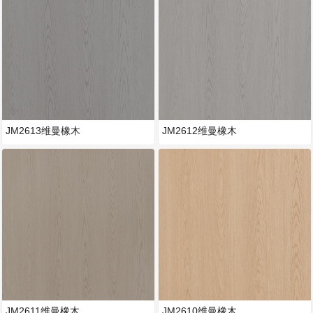
JM2613维曼橡木
JM2612维曼橡木
JM2611维曼橡木
JM2610维曼橡木