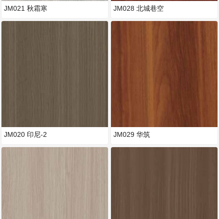
JM021 秋霜寒
JM028 北城巷空
JM020 印尼-2
JM029 华筑