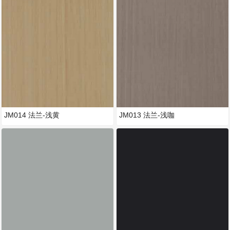
JM014 法兰-浅黄
JM013 法兰-浅咖