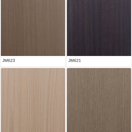
JM623
JM621