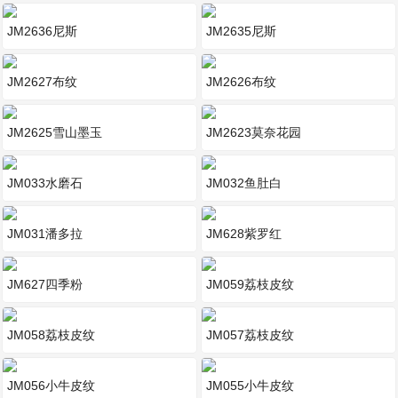
JM2636尼斯
JM2635尼斯
JM2627布纹
JM2626布纹
JM2625雪山墨玉
JM2623莫奈花园
JM033水磨石
JM032鱼肚白
JM031潘多拉
JM628紫罗红
JM627四季粉
JM059荔枝皮纹
JM058荔枝皮纹
JM057荔枝皮纹
JM056小牛皮纹
JM055小牛皮纹