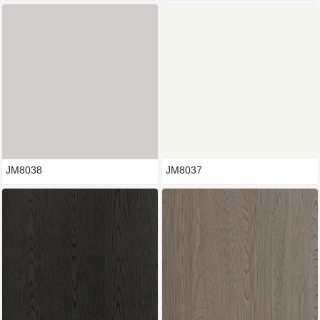
JM8038
JM8037