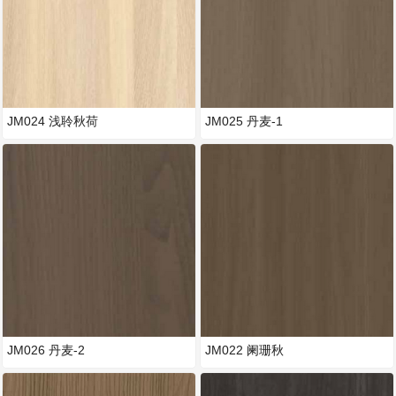
JM024 浅聆秋荷
JM025 丹麦-1
JM026 丹麦-2
JM022 阑珊秋