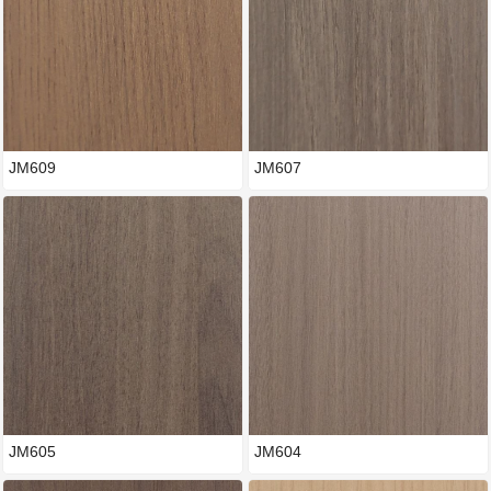
JM609
JM607
JM605
JM604