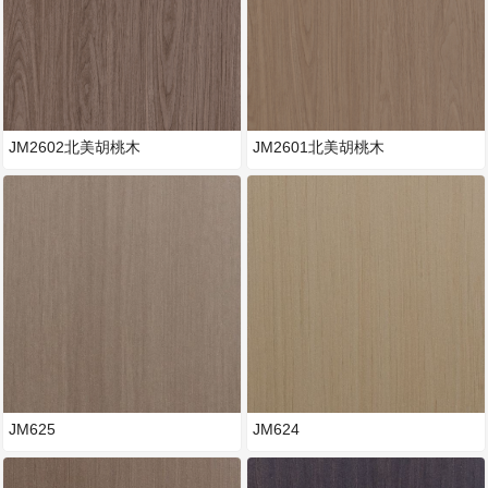
JM2602北美胡桃木
JM2601北美胡桃木
JM625
JM624