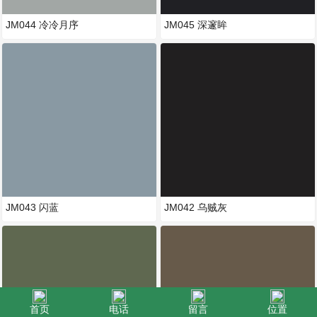
JM044 冷冷月序
JM045 深邃眸
JM043 闪蓝
JM042 乌贼灰
首页
电话
留言
位置