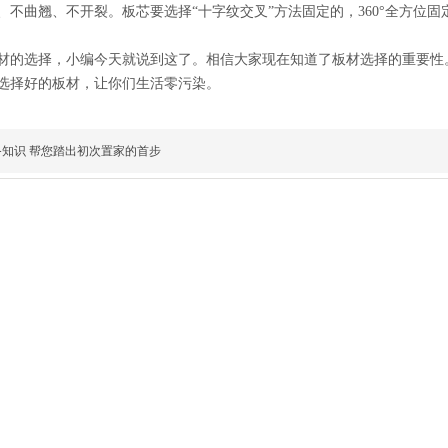
、不曲翘、不开裂。板芯要选择“十字纹交叉”方法固定的，360°全方位
材的选择，小编今天就说到这了。相信大家现在知道了板材选择的重要性
选择好的板材，让你们生活零污染。
知识 帮您踏出初次置家的首步
1765
/
15640447489