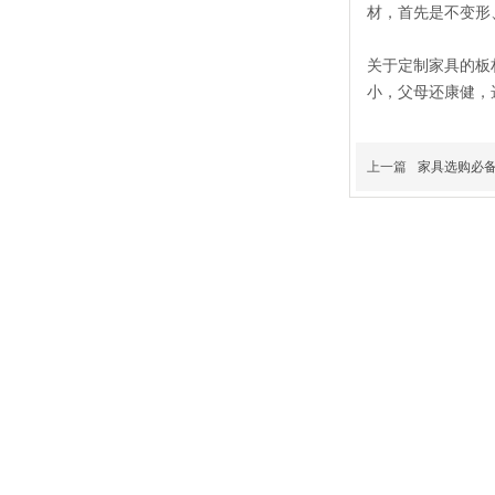
材，首先是不变形
关于定制家具的板
小，父母还康健，
上一篇
家具选购必备
沈阳市居木林森新材料科技有限公司
联系人：程先生
财富电话：024-89222236 / 400-024-1110
销售专线 ：13020326828 / 17624025967 / 15710578428 / 1880985
服务监督：13190018688（微信同步）
地址：沈阳市于洪区沈胡路居木林森板材（东北）营销中心