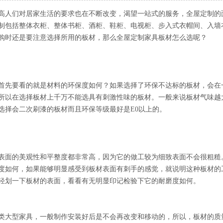
高人们对居家生活的要求也在不断改变，渴望一站式的服务，全屋定制的
制包括整体衣柜、整体书柜、酒柜、鞋柜、电视柜、步入式衣帽间、入墙
购时还是要注意选择所用的板材，那么全屋定制家具板材怎么选呢？
首先要看的就是材料的环保度如何？如果选择了环保不达标的板材，会在
所以在选择板材上千万不能选具有刺激性味的板材。一般来说板材气味越
选择会二次刷漆的板材而且环保等级最好是E0以上的。
表面的美观性和平整度都非常高，因为它的做工较为细致表面不会很粗糙
度如何，如果能够明显感受到板材表面有刺手的感觉，就说明这种板材的
轻划一下板材的表面，看看有无明显印记检验下它的耐磨度如何。
类大型家具，一般制作安装好后是不会再改变和移动的，所以，板材的质