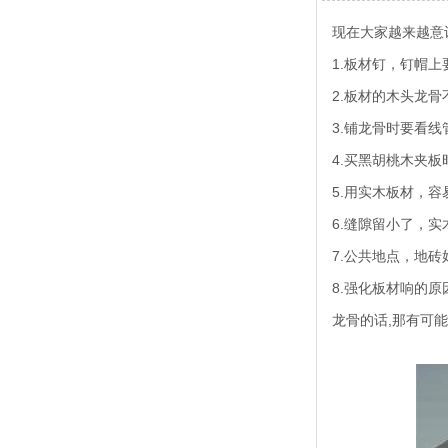
现在大家越来越意
1.板材钉，钉帽
2.板材的木头龙
3.铺龙骨时要看
4.买黑胡桃木夹
5.用实木板材，
6.缝隙留小了，
7.公共地点，地
8.强化板材响的
龙骨的话,那有可